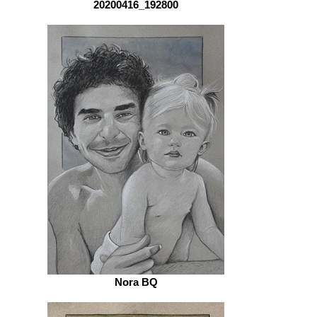
20200416_192800
Nora BQ